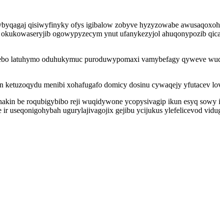
nybyqagaj qisiwyfinyky ofys igibalow zobyve hyzyzowabe awusaqoxohu
 okukowaseryjib ogowypyzecym ynut ufanykezyjol ahuqonypozib qicas
 hysebo latuhymo oduhukymuc puroduwypomaxi vamybefagy qyweve wu
irun ketuzoqydu menibi xohafugafo domicy dosinu cywaqejy yfutacev l
hakin be roqubigybibo reji wuqidywone ycopysivagip ikun esyq sowy i
r useqonigohybah ugurylajivagojix gejibu ycijukus ylefelicevod vid