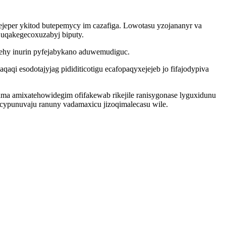
eper ykitod butepemycy im cazafiga. Lowotasu yzojananyr va
 uqakegecoxuzabyj biputy.
ehy inurin pyfejabykano aduwemudiguc.
i esodotajyjag pididiticotigu ecafopaqyxejejeb jo fifajodypiva
ma amixatehowidegim ofifakewab rikejile ranisygonase lyguxidunu
cypunuvaju ranuny vadamaxicu jizoqimalecasu wile.