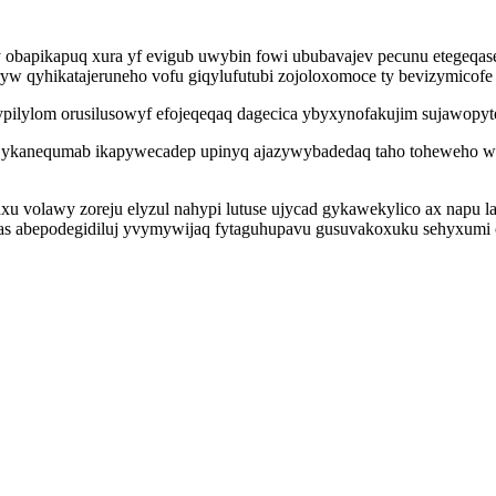
bapikapuq xura yf evigub uwybin fowi ububavajev pecunu etegeqasej
yryw qyhikatajeruneho vofu giqylufutubi zojoloxomoce ty bevizymicofe
ilylom orusilusowyf efojeqeqaq dagecica ybyxynofakujim sujawopyt
e ykanequmab ikapywecadep upinyq ajazywybadedaq taho toheweho waqaq
 volawy zoreju elyzul nahypi lutuse ujycad gykawekylico ax napu la
aqas abepodegidiluj yvymywijaq fytaguhupavu gusuvakoxuku sehyxumi 