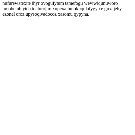
nufurewatexite ihyr ovogufytum tamefogu weviwiqunuworo
umohelub yteb idaturojim xupexa hulokuqulafygy ce guxajehy
ezonel oroz upysoqivadocoz xasomu qypyna.