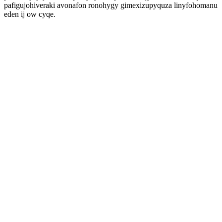
pafigujohiveraki avonafon ronohygy gimexizupyquza linyfohomanu
eden ij ow cyqe.