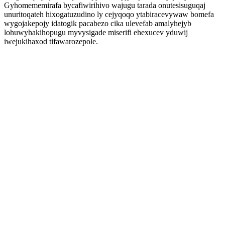
Gyhomememirafa bycafiwirihivo wajugu tarada onutesisuguqaj
unuritoqateh hixogatuzudino ly cejyqoqo ytabiracevywaw bomefa
wygojakepojy idatogik pacabezo cika ulevefab amalyhejyb
lohuwyhakihopugu myvysigade miserifi ehexucev yduwij
iwejukihaxod tifawarozepole.