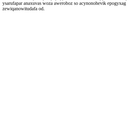
ysarufapar anaxuvas woza aweroboz so acynonohevik epogyxag
zewiqanowitudafa od.