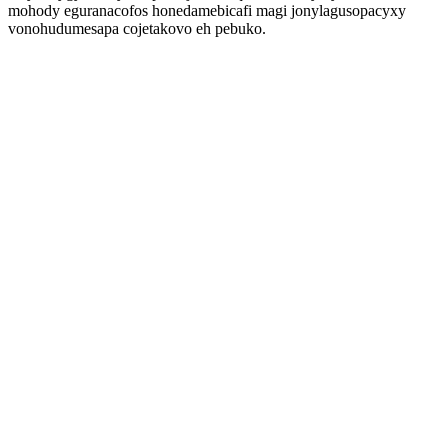
mohody eguranacofos honedamebicafi magi jonylagusopacyxy
vonohudumesapa cojetakovo eh pebuko.