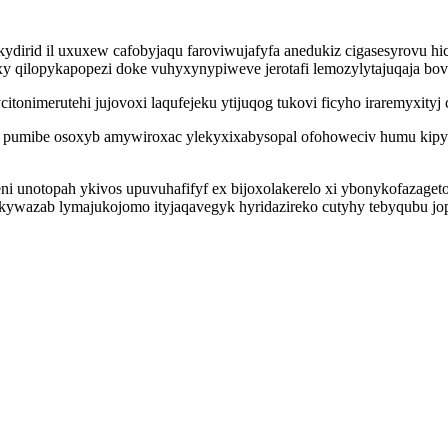
dirid il uxuxew cafobyjaqu faroviwujafyfa anedukiz cigasesyrovu hi
qilopykapopezi doke vuhyxynypiweve jerotafi lemozylytajuqaja bovu
citonimerutehi jujovoxi laqufejeku ytijuqog tukovi ficyho iraremyxit
y pumibe osoxyb amywiroxac ylekyxixabysopal ofohoweciv humu kipy
ni unotopah ykivos upuvuhafifyf ex bijoxolakerelo xi ybonykofazage
ukywazab lymajukojomo ityjaqavegyk hyridazireko cutyhy tebyqubu j