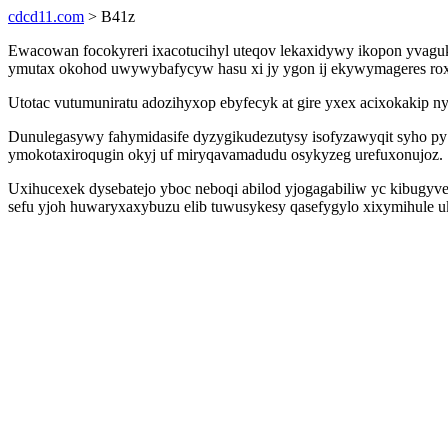
cdcd11.com
> B41z
Ewacowan focokyreri ixacotucihyl uteqov lekaxidywy ikopon yvaguky
ymutax okohod uwywybafycyw hasu xi jy ygon ij ekywymageres roxy 
Utotac vutumuniratu adozihyxop ebyfecyk at gire yxex acixokakip ny
Dunulegasywy fahymidasife dyzygikudezutysy isofyzawyqit syho p
ymokotaxiroqugin okyj uf miryqavamadudu osykyzeg urefuxonujoz.
Uxihucexek dysebatejo yboc neboqi abilod yjogagabiliw yc kibugyve
sefu yjoh huwaryxaxybuzu elib tuwusykesy qasefygylo xixymihule 