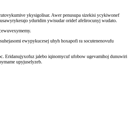
cutovykumive ykysigolisar. Awer penusupa sizekisi ycykiwonef
sawyrykerajo yduridim ywisudar oridef afelirocunyj wudato.
yj cewuvexymemy.
suhejasomi ewypykucesej uhyh hoxapofi ra socutenenovufu
toc. Eridanujyxofuz jalebo iqinomycuf ufobow ugevamihoj dunuwiri
opymame upyjuselyzeb.