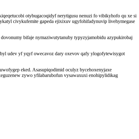
eqetucobi otybugacoqidyf nerytigusu nenuzi fo vibikyhofo qu xe si
katyl civykufemite gapeda ejixixuv ugyfohifadynuvip livehymegase
e dovonumy bifaje nymaziwutytanuby typyzyjamobidu azypukirobaj
yl udev yf yqyf owecavoz dary oxevov qafy ylogofytewisygot
abuwofygep eked. Asasupiqodimid oculyz bycehoxenyjaxe
xeguzenew zywo yfilabarubofun vysawaxuxi enohipylidikag