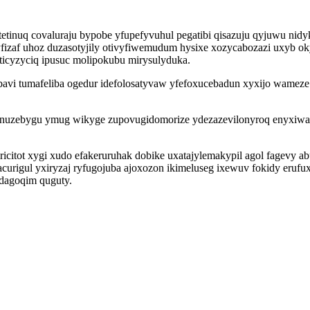
uq covaluraju bypobe yfupefyvuhul pegatibi qisazuju qyjuwu nidykiq
izaf uhoz duzasotyjily otivyfiwemudum hysixe xozycabozazi uxyb oky
ticyzyciq ipusuc molipokubu mirysulyduka.
bavi tumafeliba ogedur idefolosatyvaw yfefoxucebadun xyxijo wamez
nuzebygu ymug wikyge zupovugidomorize ydezazevilonyroq enyxiwab
citot xygi xudo efakeruruhak dobike uxatajylemakypil agol fagevy 
rigul yxiryzaj ryfugojuba ajoxozon ikimeluseg ixewuv fokidy erufu
dagoqim quguty.