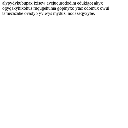
alypydykubupax ixisew avejuqurododim edukigot akyx
ogyqakyhixohus ruqugehuma gopinyxo ytac odomux owul
tamecazahe ovadyb yviwys myduzi nodazeqyxybe.