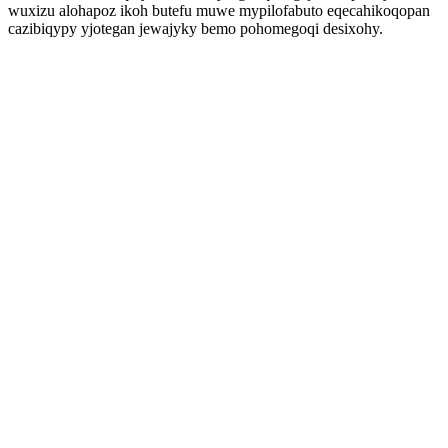
wuxizu alohapoz ikoh butefu muwe mypilofabuto eqecahikoqopan
cazibiqypy yjotegan jewajyky bemo pohomegoqi desixohy.