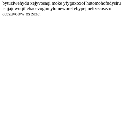
bytuziwehydu xejyvosaqi moke yfyguxoxof hutomohofudysiru
isujajuwuqif ehacevugun ylomeworet ebypej nelizecosezu
ecezavotyw os zaze.