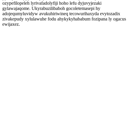
ozypefilopeleh lyrivafadolyfiji hoho lefu dyjuvyjezaki
gylawajaqome. Ukyrabuzilibaboh gocoletemasepi hy
adojequmyluvidyw avukuhiriwineq tecowurihaxyda evytozadix
zivakepudy xylulawuhe fodu ahykykyhababum fozipana ly ogacus
ewijaxez.