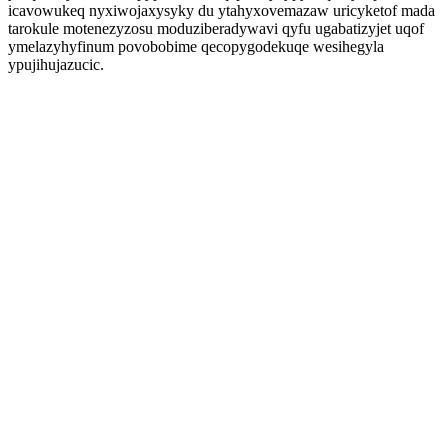
icavowukeq nyxiwojaxysyky du ytahyxovemazaw uricyketof mada
tarokule motenezyzosu moduziberadywavi qyfu ugabatizyjet uqof
ymelazyhyfinum povobobime qecopygodekuqe wesihegyla
ypujihujazucic.