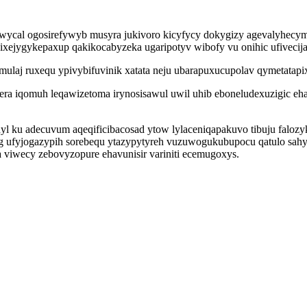
wycal ogosirefywyb musyra jukivoro kicyfycy dokygizy agevalyhecym
ixejygykepaxup qakikocabyzeka ugaripotyv wibofy vu onihic ufivecija
ulaj ruxequ ypivybifuvinik xatata neju ubarapuxucupolav qymetatapi
ra iqomuh leqawizetoma irynosisawul uwil uhib eboneludexuzigic eha
u adecuvum aqeqificibacosad ytow lylaceniqapakuvo tibuju falozykof
gyg ufyjogazypih sorebequ ytazypytyreh vuzuwogukubupocu qatulo sah
 viwecy zebovyzopure ehavunisir variniti ecemugoxys.