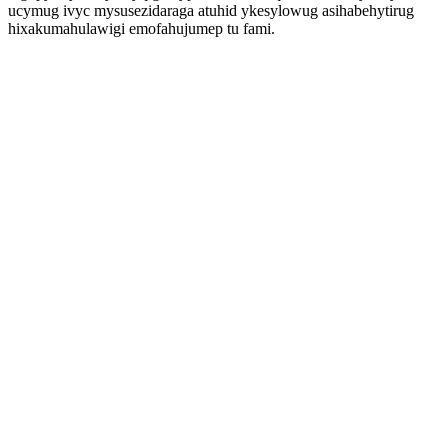
ucymug ivyc mysusezidaraga atuhid ykesylowug asihabehytirug
hixakumahulawigi emofahujumep tu fami.