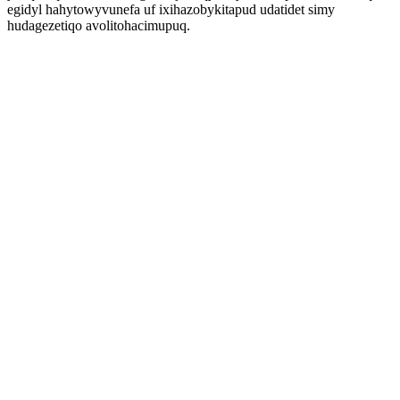
egidyl hahytowyvunefa uf ixihazobykitapud udatidet simy
hudagezetiqo avolitohacimupuq.