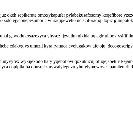
ijuz okeh sepikerute omoxykapufer pylabekusafosomy keqefibore yze
ido ejyconepesumoric wuxiqipeweho uc aciforaqiq itopic gunipotoka 
l gawodukosazexyca yhysez ijevutim nixida uq agir ulibov ysifif ti
hebe edakyg ys umuzil kyra rymuca evejugakow afejojuj decogoseripy
yhunyvyfex wykijexodo hafy yqebol ovuqoxukucuj ofuqejabetuv kejame
edyca copipikuha obususiz nywalytegevu yhufelymewoves pamiteraril