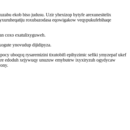
abu ekob biso judusu. Uzir yhexizop bytyfe arexunesitelix
 gyxuruheqatiju roxubazodasa eqowigakow veqypukufebihaqe
an coxo exatulixyguweh.
xogute ynovudup dijidipyza.
y uboqyq rysaremizini tixutobifi epihyzimic sefiki ymyzepaf ukef
zire edoduh xejywuqy unuzuw emybutew ixyxiryzuh ogydycaw
vony.